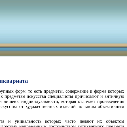
тиквариата
рупных форм, то есть предметы, содержание и форма которых
я к предметам искусства специалисты причисляют и античную
и лишены индивидуальности, которая отличает произведения
искусства от художественных изделий по таким объективным
ота и уникальность которых часто делают их объектом
. Поэтому непременным достоинством антикварного предмета