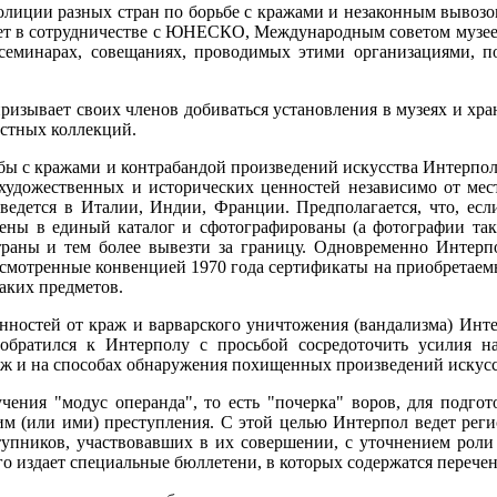
лиции разных стран по борьбе с кражами и незаконным вывозом
вует в сотрудничестве с ЮНЕСКО, Международным советом музе
 семинарах, совещаниях, проводимых этими организациями, 
зывает своих членов добиваться установления в музеях и хра
астных коллекций.
бы с кражами и контрабандой произведений искусства Интерпол 
 художественных и исторических ценностей независимо от мест
 ведется в Италии, Индии, Франции. Предполагается, что, есл
сены в единый каталог и сфотографированы (а фотографии такж
траны и тем более вывезти за границу. Одновременно Интерп
усмотренные конвенцией 1970 года сертификаты на приобретаем
аких предметов.
нностей от краж и варварского уничтожения (вандализма) Инт
ратился к Интерполу с просьбой сосредоточить усилия на
 и на способах обнаружения похищенных произведений искусства
чения "модус операнда", то есть "почерка" воров, для подго
им (или ими) преступления. С этой целью Интерпол ведет рег
ступников, участвовавших в их совершении, с уточнением рол
его издает специальные бюллетени, в которых содержатся переч