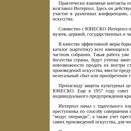
Практически взаимные контакты по
возглавил Интерпол. Здесь он дейст
участие в различных конференциях,
искусства.
Совместно с ЮНЕСКО Интерпол при
музеев, церквей, государственных и ч
В качестве эффективной меры борь
каталог (картотеку) всех имеющихся
частном собрании. Такая работа уже
богатства страны, будут учтены зане
невозможности продать их внутри с
произведений искусства, ввести пред
нелегальный сбыт или приобретение т
Пропаганду защиты культурных це
ЮНЕСКО. Еще в 1957 году совет об
индивидуального предупреждения краж
Интерпол начал с тщательного изу
преступника по способу совершения 
"модус операнди", а также учет пре
самих произведений искусства, для ч