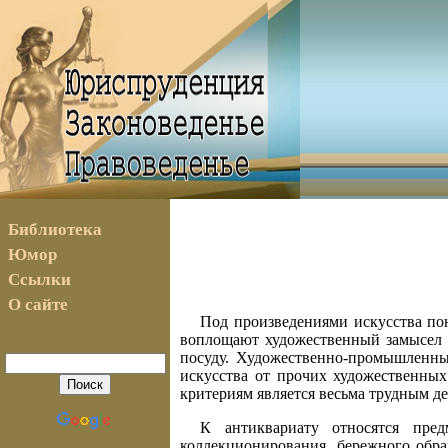
Библиотека
Юмор
Ссылки
О сайте
Под произведениями искусства по
воплощают художественный замысел и
посуду. Художественно-промышленные
искусства от прочих художественных
критериям является весьма трудным д
К антиквариату относятся пре
коллекционирования, бережного обр