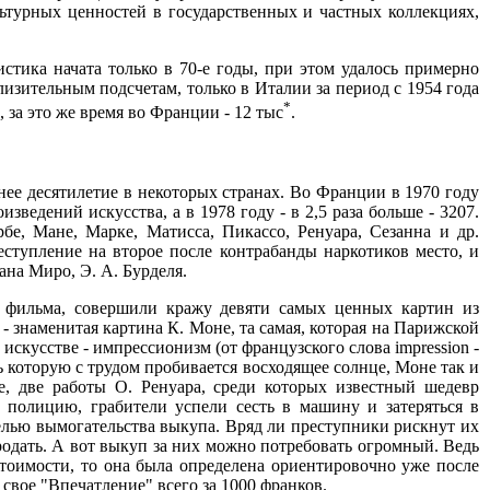
ьтурных ценностей в государственных и частных коллекциях,
стика начата только в 70-е годы, при этом удалось примерно
зительным подсчетам, только в Италии за период с 1954 года
*
 за это же время во Франции - 12 тыс
.
ее десятилетие в некоторых странах. Во Франции в 1970 году
ведений искусства, а в 1978 году - в 2,5 раза больше - 3207.
е, Мане, Марке, Матисса, Пикассо, Ренуара, Сезанна и др.
ступление на второе после контрабанды наркотиков место, и
ана Миро, Э. А. Бурделя.
о фильма, совершили кражу девяти самых ценных картин из
 знаменитая картина К. Моне, та самая, которая на Парижской
скусстве - импрессионизм (от французского слова impression -
ь которую с трудом пробивается восходящее солнце, Моне так и
, две работы О. Ренуара, среди которых известный шедевр
 полицию, грабители успели сесть в машину и затеряться в
елью вымогательства выкупа. Вряд ли преступники рискнут их
родать. А вот выкуп за них можно потребовать огромный. Ведь
тоимости, то она была определена ориентировочно уже после
 свое "Впечатление" всего за 1000 франков.