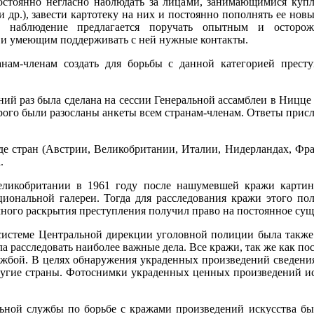
стоянно негласно наблюдать за лицами, занимающимися купл
 др.), завести картотеку на них и постоянно пополнять ее н
ое наблюдение предлагается поручать опытным и осторо
е и умеющим поддерживать с ней нужные контакты.
анам-членам создать для борьбы с данной категорией прес
ний раз была сделана на сессии Генеральной ассамблеи в Ницц
рого были разосланы анкеты всем странам-членам. Ответы прислал
яде стран (Австрии, Великобритании, Италии, Нидерландах, Фр
.
еликобритании в 1961 году после нашумевшей кражи картин
иональной галереи. Тогда для расследования кражи этого по
чного раскрытия преступления получил право на постоянное сущ
 системе Центральной дирекции уголовной полиции была такж
ла расследовать наиболее важные дела. Все кражи, так же как 
ужбой. В целях обнаружения украденных произведений сведени
другие страны. Фотоснимки украденных ценных произведений и
ьной службы по борьбе с кражами произведений искусства быс