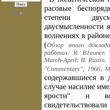
расовые беспоря
степени двус
двусмысленности я
волнениях в районе
(
Обзор этого доклад
работах: R. В1auner. W
March-April; B. Rustin.
"Commentary", 1966, M
содержавшиеся в 
случае насилие име
ярости" и во
свидетельствова