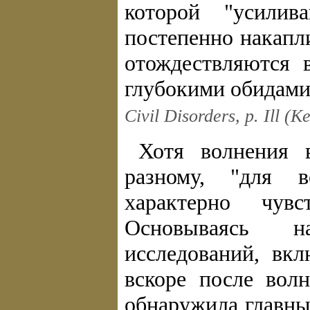
которой "усилив
постепенно накапл
отождествляются 
глубокими обидами
Civil Disorders, p. Ill (K
Хотя волнения 
разному, "для 
характерно чувс
Основываясь н
исследований, вк
вскоре после вол
обнаружила главны