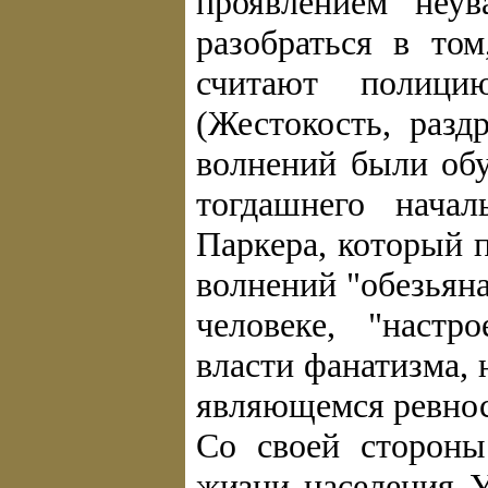
проявлением "неув
разобраться в то
считают полицию
(Жестокость, разд
волнений были об
тогдашнего нача
Паркера, который 
волнений "обезьяна
человеке, "настр
власти фанатизма, 
являющемся ревнос
Со своей стороны
жизни населения У