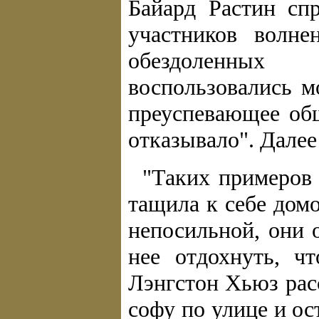
Байард Растин сп
участников волне
обездоленных
воспользовались м
преуспевающее об
отказывало". Далее
"Таких примеров
тащила к себе домо
непосильной, они 
нее отдохнуть, ч
Лэнгстон Хьюз рас
софу по улице и ос