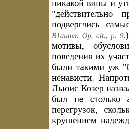
никакой вины и ут
"действительно 
подверглись самы
В1auner. Op. cit., p. 9.
мотивы, обусло
поведения их участ
были такими уж "
ненависти. Напрот
Льюис Козер назва
был не столько 
перегрузок, скол
крушением надежд