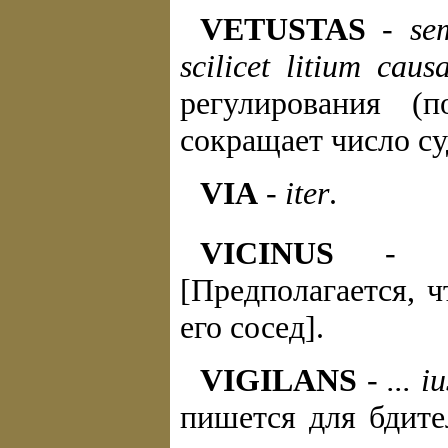
VETUSTAS
-
se
scilicet litium caus
регулирования (
сокращает число суд
VIA
-
iter
.
VICINUS
-
[Предполагается, 
его сосед].
VIGILANS
-
... i
пишется для бдите