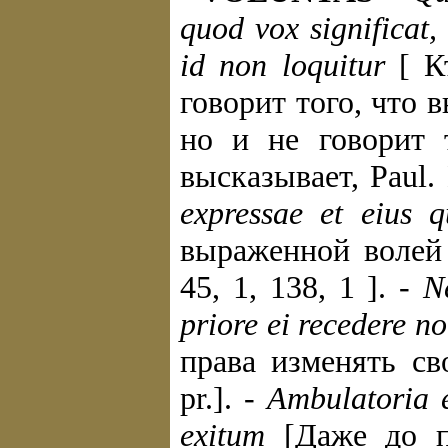
quod vox significat,
id non loquitur
[ Кт
говорит того, что в
но и не говорит т
высказывает, Paul. 
expressae et eius q
выраженной волей 
45, 1, 138, 1 ]. -
N
priore ei recedere no
права изменять с
pr.]. -
Ambulatoria e
exitum
[Даже до по