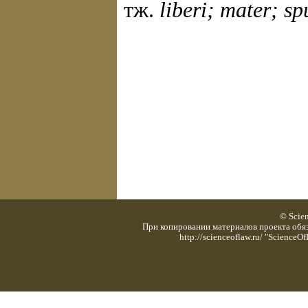
тж.
liberi; mater; sp
© Scie
При копировании материалов проекта обяз
http://scienceoflaw.ru/ "Scienc