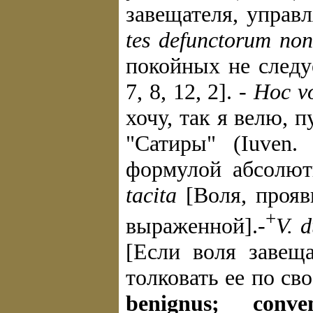
завещателя, управл
tes defunctorum поп
покойных не следу
7, 8, 12, 2]. -
Нос vo
хочу, так я велю, 
"Сатиры" (Iuven.
формулой абсолют
tacita
[Воля, прояв
+
выраженной].-
V. d
[Если воля завещ
толковать ее по св
benignus; conven