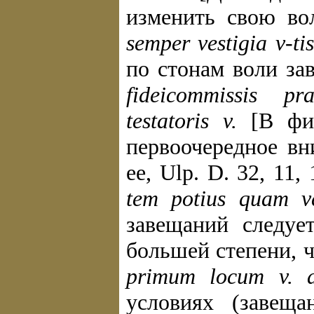
изменить свою вол
semper vestigia v-ti
по стонам воли зав
fideicommissis p
testatoris v.
[В фид
первоочередное вн
ее, Ulp. D. 32, 11, 
tem potius quam ve
завещаний следуе
большей степени, че
primum locum v. de
условиях (завещ