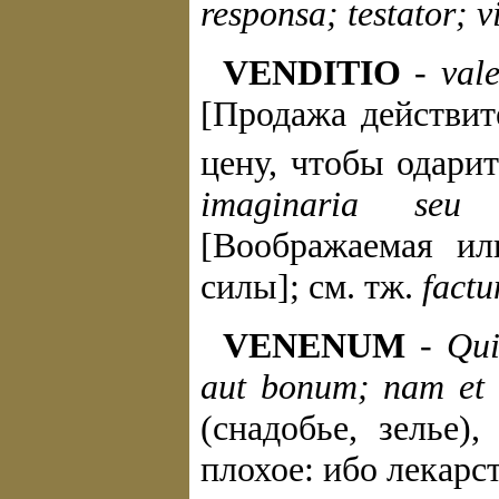
responsa; testator; v
VENDITIO
-
vale
[Продажа действит
цену, чтобы одарит
imaginaria seu 
[Воображаемая и
силы]; см. тж.
fact
VENENUM
-
Qui
aut bonum; nam et 
(снадобье, зелье)
плохое: ибо лекарс