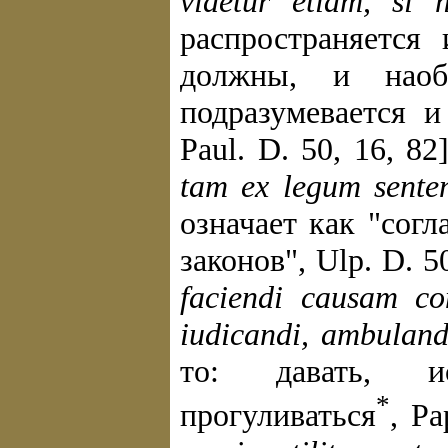
videtur etiam, si 
распространяется
должны, и наоб
подразумевается 
Paul. D. 50, 16, 82
tam ex legum senten
означает как "согл
законов", Ulp. D. 50
faciendi causam co
iudicandi, ambuland
то: давать, ис
*
прогуливаться
, Ра