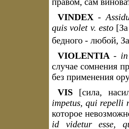
правом, сам виноват
VINDEX
-
Assidu
quis volet v. esto
[За
бедного - любой, За
VIOLENTIA
-
in
случае сомнения п
без применения ору
VIS
[сила, наси
impetus, qui repelli 
которое невозможно 
id videtur esse, 