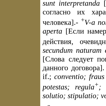
sunt interpretanda
[
согласно их хара
+
человека].-
V-a no
aperta
[Если намер
действия, очевид
secundum naturam c
[Слова следует по
данного договора]
if.;
conventio; fraus
+
potestas; regula
; 
solutio; stipulatio; 