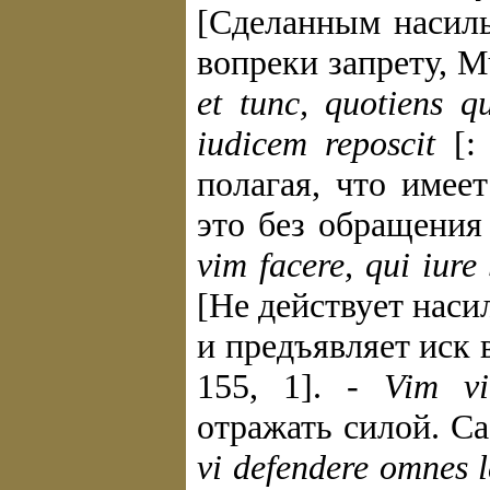
[Сделанным насиль
вопреки запрету, Muc
et tunc, quotiens q
iudicem reposcit
[: 
полагая, что имее
это без обращения в
vim facere, qui iure 
[He действует наси
и предъявляет иск 
155, 1]. -
Vim vi
отражать силой. Cas
vi defendere omnes 