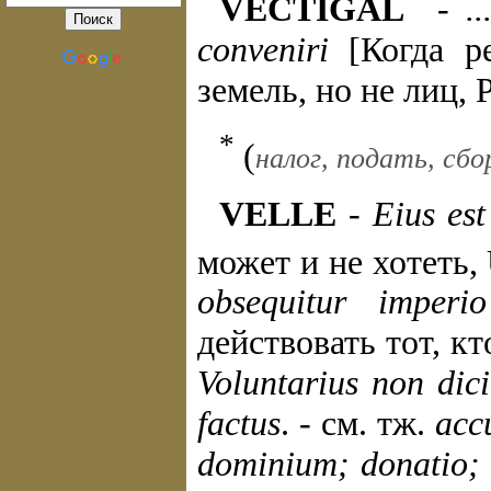
VECTIGAL
-
.
conveniri
[Когда ре
земель, но не лиц, Ра
*
(
налог, подать, сбо
VELLE
-
Eius est
может и не хотеть, U
obsequitur imperio
действовать тот, к
Voluntarius non dici
factus
. - см. тж.
acc
dominium; donatio; 