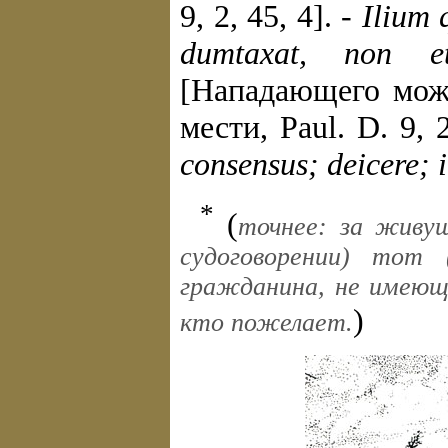
9, 2, 45, 4]. -
Ilium q
dumtaxat, non e
[Нападающего мож
мести, Paul. D. 9, 
consensus; deicere; 
*
(
точнее: за живущ
судоговорении) тот 
гражданина, не имеюще
)
кто пожелает.