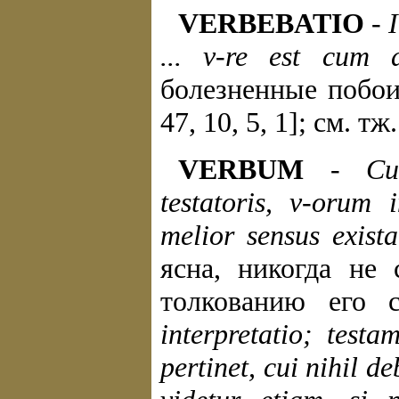
VERBEBATIO
-
... v-re est cum 
болезненные побо
47, 10, 5, 1]; см. тж
VERBUM
-
Cu
testatoris, v-orum 
melior sensus exista
ясна, никогда не 
толкованию его с
interpretatio; testa
pertinet, cui nihil d