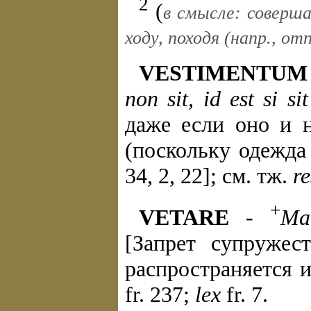
2
(
в смысле: соверша
ходу, походя (напр., от
VESTIMENTUM
non sit, id est si 
даже если оно и н
(поскольку одежда 
34, 2, 22]; см. тж.
re
+
VETARE
-
Mat
[Запрет супружес
распространяется и
fr. 237;
lex
fr. 7.