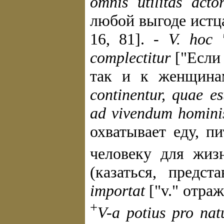
omnis utilitas actor
любой выгоде истца
16, 81]. -
V. hoc 
complectitur
["Если 
так и к женщинам
continentur, quae e
ad vivendum hominis
охватывает еду, п
человеку для жизн
(казаться, предст
importat
["v." отраж
+
V-a potius pro nat