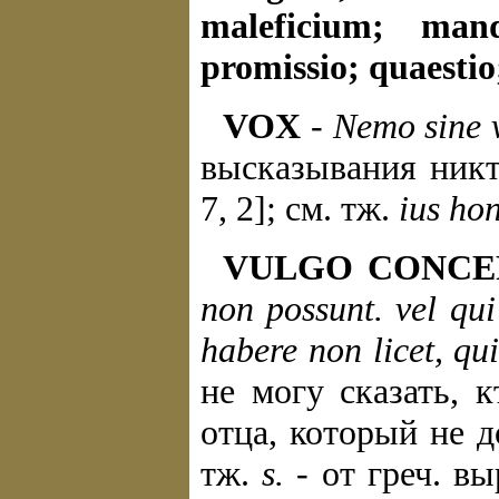
maleficium; man
promissio; quaestio
VOX
-
Nemo sine v
высказывания никто
7, 2]; см. тж.
ius ho
VULGO CONCE
non possunt. vel qu
habere non licet, qu
не могу сказать, 
отца, который не 
тж.
s.
- от греч. в