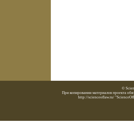
© Scie
При копировании материалов проекта обяз
http://scienceoflaw.ru/ "Scienc