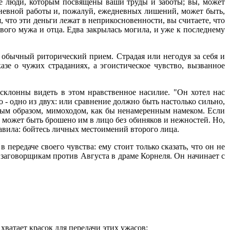
ие люди, которым посвящены ваши труды и заботы; вы, может
жедневной работы и, пожалуй, ежедневных лишений, может быть,
я, что эти деньги лежат в неприкосновенности, вы считаете, что
ивого мужа и отца. Едва закрылась могила, и уже к последнему
 обычный риторический прием. Страдая или негодуя за себя и
зе о чужих страданиях, а эгоистическое чувство, вызванное
склонны видеть в этом нравственное насилие. "Он хотел нас
 - одно из двух: или сравнение должно быть настолько сильно,
ным образом, мимоходом, как бы ненамеренным намеком. Если
 может быть брошено им в лицо без обиняков и нежностей. Но,
авила: бойтесь личных местоимений второго лица.
передаче своего чувства: ему стоит только сказать, что он не
 заговорщикам против Августа в драме Корнеля. Он начинает с
хватает красок для передачи этих ужасов: