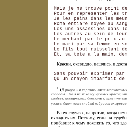
 Mais je ne trouve point de
 Pour en representer les tr
 Je les peins dans les meun
 Rome entiere noyee au sang
 Les uns assassines dans le
 Les autres au sein de leur
 Le mechant par le prix au 
 Le mari par sa femme en so
 Le fils tout ruisselant de
Краски, очевидно, нашлись, и дост
 Sans pouvoir exprimer par 
1
(
Я рисую им картины этих злосчастных
свободы... Но я не нахожу нужных красок, ч
злодеев, поощряемых деньгами к преступлени
ужасы дают лишь слабый набросок их кровавого
В тех случаях, напротив, когда не
охладить их. Поэтому, если на судеб
прибавив: к чему пояснять то, что з