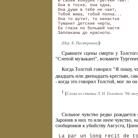
 В своей конурке Гретхен тает.

 Она в тоске, она одна, 

 Она души в тебе не чает, 

 Тобой жива, тобой полна... 

 Она то шутит, то ненастье 

 Туманит детские черты, 

 Ее глаза по большей части 

)
(Пер. Б. Пастернака)
Сравните сцены смерти у Толстого
"Слепой музыкант", возьмите Тургене
Когда Толстой говорил: "Я пишу, чт
двадцать или двенадцать крестьян, са
- когда это говорил Толстой, мог ли 
1
(
Слова из статьи Л. Н. Толстого "Не мог
Сильное чувство редко рождается
Заронив в них то или иное чувство, н
сообщников к убийству Августа, Цинн
 La par un long recit de to