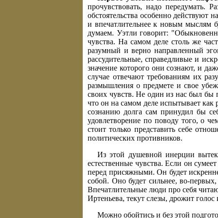
прочувствовать, надо передумать. Р
обстоятельства особенно действуют н
и впечатлительнее к новым мыслям б
думаем. Уэтли говорит: "Обыкновенн
чувства. На самом деле столь же час
разумный и верно направленный эго
рассудительные, справедливые и искр
значение которого они сознают, и даж
случае отвечают требованиям их разу
размышления о предмете и свое убеж
своих чувств. Не один из нас был бы 
что он на самом деле испытывает как 
сознанию долга сам принудил бы себ
удовлетворение по поводу того, о че
стоит только представить себе отно
политических противников.
Из этой душевной инерции вытека
естественные чувства. Если он сумеет
перед присяжными. Он будет искренне
собой. Оно будет сильнее, во-первых
Впечатлительные люди про себя читают
Иртеньева, текут слезы, дрожит голос 
Можно обойтись и без этой подгот