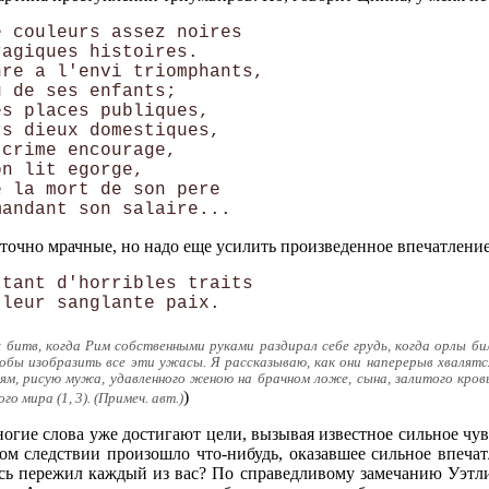
 couleurs assez noires

agiques histoires.

re a l'envi triomphants,

 de ses enfants;

s places publiques,

s dieux domestiques,

crime encourage,

n lit egorge,

 la mort de son pere

аточно мрачные, но надо еще усилить произведенное впечатление
tant d'horribles traits

 битв, когда Рим собственными руками раздирал себе грудь, когда орлы б
тобы изобразить все эти ужасы. Я рассказываю, как они наперерыв хвалят
ям, рисую мужа, удавленного женою на брачном ложе, сына, залитого кров
)
 мира (1, 3). (Примеч. авт.)
многие слова уже достигают цели, вызывая известное сильное ч
ном следствии произошло что-нибудь, оказавшее сильное впеча
десь пережил каждый из вас? По справедливому замечанию Уэтл