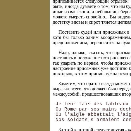
припоминается следующий отрывок: "
быть, иногда думаете о том, что им б
иные из вас скопили небольшие сбереже
можете умереть спокойно... Вы видели
достатку вдовы и сирот тянется цепка
Поставить судей или присяжных в 
хотя бы только одним воображением,
предположением, переносится на чужо
Надо, однако, сказать, что прися
поставить в положение потерпевшего",
так ударить по нервам, чтобы прися
настроение присяжных уже достигло б
повторяю, в этом приеме нужна осмот
Заметим, что оратор всегда может 
выразил всего, что должен был перед
междоусобий, предшествовавших втор
 Je leur fais des tableaux 
 Ou Rome par ses mains dech
 Ou l'aigle abbattait l'aig
За этой картиной следует другая - 