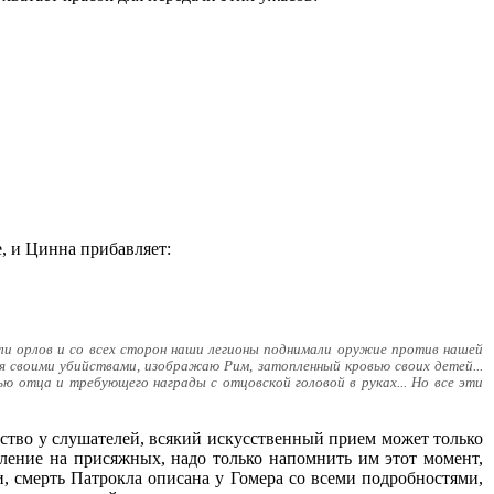
, и Цинна прибавляет:
или орлов и со всех сторон наши легионы поднимали оружие против нашей
ся своими убийствами, изображаю Рим, затопленный кровью своих детей...
ью отца и требующего награды с отцовской головой в руках... Но все эти
увство у слушателей, всякий искусственный прием может только
тление на присяжных, надо только напомнить им этот момент,
и, смерть Патрокла описана у Гомера со всеми подробностями,