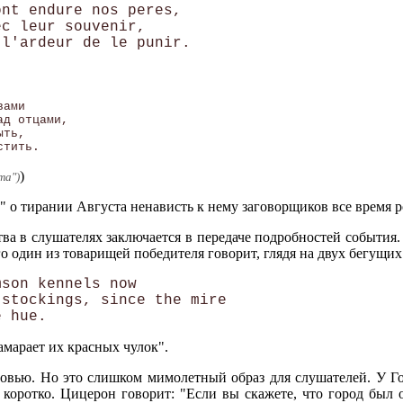
nt endure nos peres,

c leur souvenir,

ами

д отцами,

ть,

)
та")
" о тирании Августа ненависть к нему заговорщиков все время р
а в слушателях заключается в передаче подробностей события. 
 один из товарищей победителя говорит, глядя на двух бегущих
son kennels now

stockings, since the mire

замарает их красных чулок".
ровью. Но это слишком мимолетный образ для слушателей. У Го
 коротко. Цицерон говорит: "Если вы скажете, что город был 