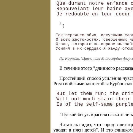
 Que durant notre enfance o
 Renouvelant leur haine ave
2
(
 Так перечнем обил, искусными слов
 О всех жестокостях, свершенных на
 О зле, которого не вправе мы забы
(П. Корнель. "Цинна, или Милосердие Авгус
В течение этого "длинного рассказа
Простейший способ усиления чувств
Рима войсками коннетабля Бурбонского
 But let them run; the crim
 Will not much stain their 
"Пускай бегут: красная слякоть не 
Читатель видит, что город залит к
уводят в плен детей". И это слишком