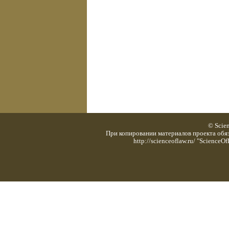
© Scie
При копировании материалов проекта обяз
http://scienceoflaw.ru/ "Scienc