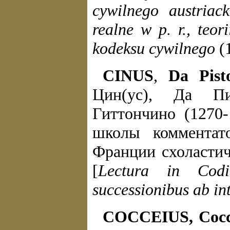
cywilnego austriac
realne w p. r., teor
kodeksu cywilnego
(1
CINUS
,
Da Pist
Цин(ус), Да П
Гиттончино (1270-
школы комментат
Франции схоластич
[
Lectura in Cod
successionibus ab in
COCCEIUS, Cocc