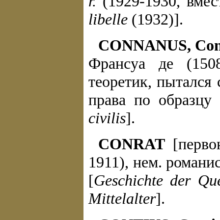
r.
(1929-1930, вме
libelle
(1932)].
CONNANUS, Co
Франсуа де (150
теоретик, пытался 
права по образцу
civilis
].
CONRAT
[первон
1911), нем. романи
[
Geschichte der Que
Mittelalter
].