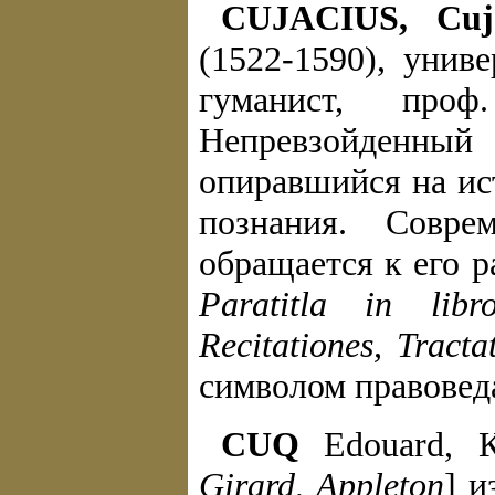
CUJACIUS, Cuja
(1522-1590), унив
гуманист, про
Непревзойденный 
опиравшийся на ист
познания. Совр
обращается к его р
Paratitla in lib
Recitationes, Tract
символом правовед
CUQ
Edouard, К
Girard, Appleton
] и