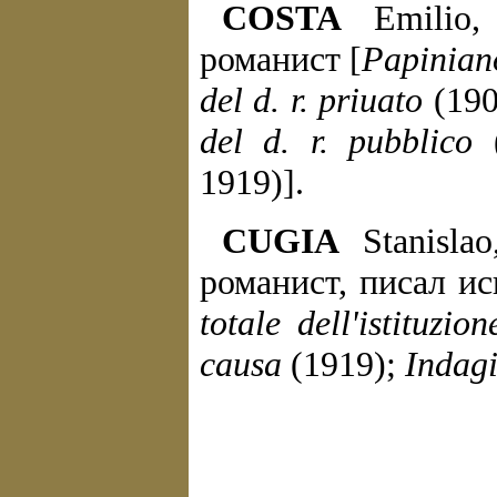
COSTA
Emilio, 
романист [
Papiniano,
del d. r. priuato
(190
del d. r. pubblico
(
1919)].
CUGIA
Stanislao
романист, писал и
totale dell'istituzio
causa
(1919);
Indagi