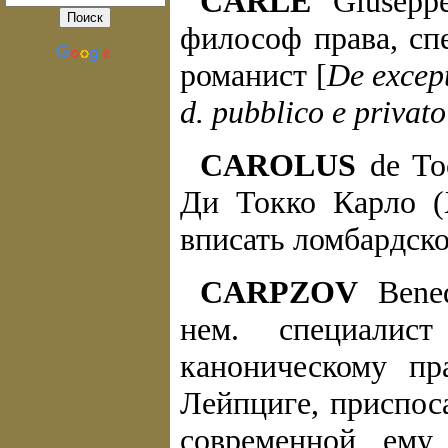
CARLE
Giuseppe
философ права, сп
романист [
De except
d. pubblico e privato
CAROLUS
de Toc
Ди Токко Карло (X
вписать ломбардско
CARPZOV
Bened
нем. специалис
каноническому пр
Лейпциге, приспос
современной ему