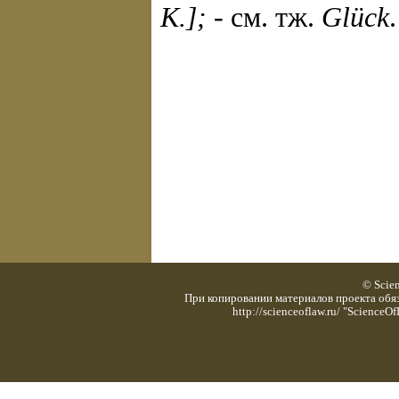
K.];
- см. тж.
Glück
.
© Scie
При копировании материалов проекта обяз
http://scienceoflaw.ru/ "Scienc