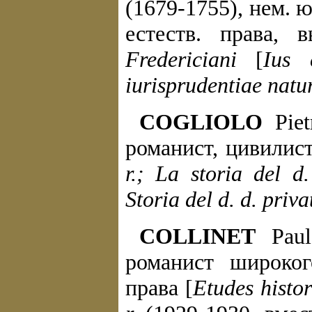
(1679-1755), нем. 
естеств. права,
Fredericiani
[
Ius 
iurisprudentiae natu
COGLIOLO
Piet
романист, цивилист
r.; La storia del d.
Storia del d. d. privat
COLLINET
Paul
романист широког
права [
Etudes histor