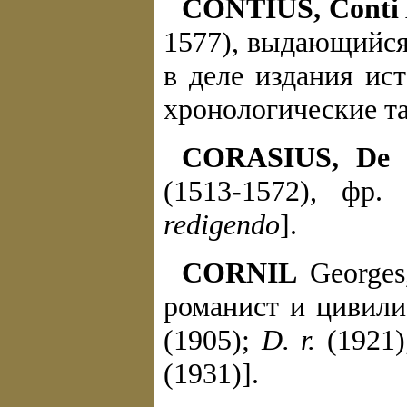
CONTIUS, Conti
1577), выдающийся
в деле издания ис
хронологические 
CORASIUS, De 
(1513-1572), фр.
redigendo
].
CORNIL
Georges
романист и цивили
(1905);
D. r.
(1921
(1931)].