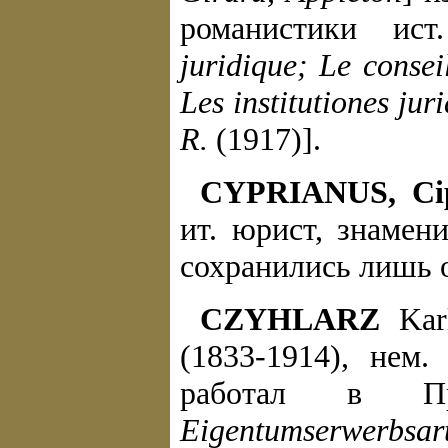
романистики ист
juridique; Le consei
Les institutiones jur
R.
(1917)].
CYPRIANUS, Cip
ит. юрист, знамен
сохранились лишь 
CZYHLARZ
Karl
(1833-1914), нем
работал в П
Eigentumserwerbsar