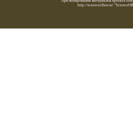
При копировании материалов проекта обяз
http://scienceoflaw.ru/ "Scienc