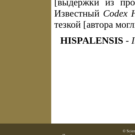
[выдержки из про
Известный
Codex 
тезкой [автора могл
HISPALENSIS
-
© Scie