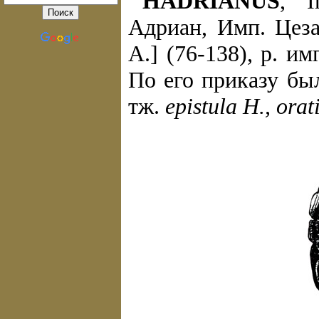
HADRIANUS
, I
Адриан, Имп. Цеза
А.] (76-138), р. и
По его приказу бы
тж.
epistula Н., orat