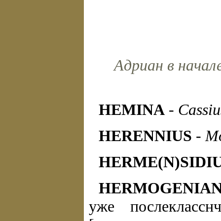
Адриан в начале
HEMINA
-
Cassiu
HERENNIUS
-
Mo
HERME(N)SIDI
HERMOGENIAN
уже послекласс