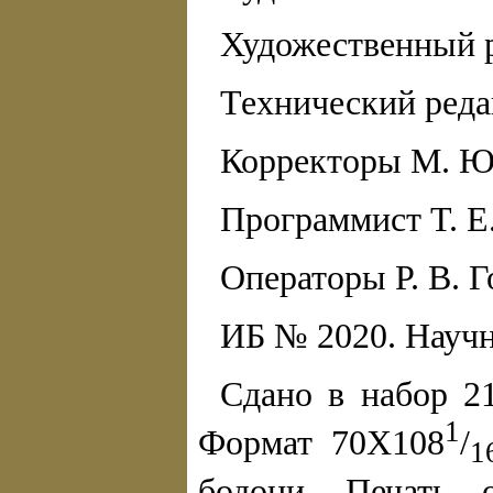
Художественный р
Технический редак
Корректоры М. Ю.
Программист Т. Е
Операторы Р. В. Г
ИБ № 2020. Научн
Сдано в набор 21
1
Формат 70Х108
/
1
бодони. Печать о