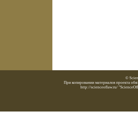
© Scie
При копировании материалов проекта обяз
http://scienceoflaw.ru/ "Scienc