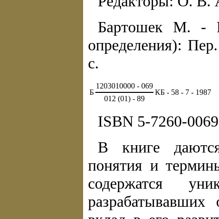
Редакторы: О. В. 
Бартошек М. - Р
определения): Пер.
с.
1203010000 - 069
Б
КБ - 58 - 7 - 1987
012 (01) - 89
ISBN 5-7260-0069
В книге даются
понятия и термин
содержатся ун
разрабатывавших